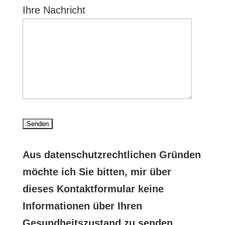
Ihre Nachricht
s
l
e
e
a
l
d
s
a
i
s
s
e
e
s
s
d
e
e
i
d
s
e
i
F
s
e
Aus datenschutzrechtlichen Gründen
e
e
s
möchte ich Sie bitten, mir über
l
s
e
dieses Kontaktformular keine
d
F
s
Informationen über Ihren
l
e
F
Gesundheitszustand zu senden.