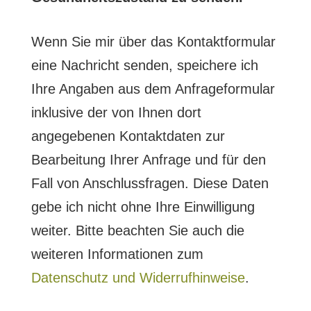
e
l
e
e
d
Wenn Sie mir über das Kontaktformular
l
r
l
eine Nachricht senden, speichere ich
d
.
e
Ihre Angaben aus dem Anfrageformular
l
e
inklusive der von Ihnen dort
e
r
angegebenen Kontaktdaten zur
e
.
Bearbeitung Ihrer Anfrage und für den
r
Fall von Anschlussfragen. Diese Daten
.
gebe ich nicht ohne Ihre Einwilligung
weiter. Bitte beachten Sie auch die
weiteren Informationen zum
Datenschutz und Widerrufhinweise
.