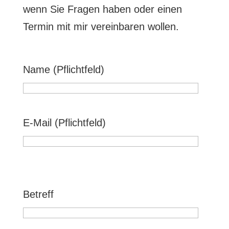
wenn Sie Fragen haben oder einen
Termin mit mir vereinbaren wollen.
Name (Pflichtfeld)
B
i
E-Mail (Pflichtfeld)
t
t
B
e
i
B
l
t
i
Betreff
a
t
t
s
e
t